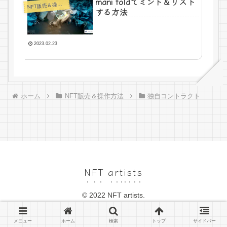
mani foldでミント＆リスト
N
FT販売＆操作方法
する方法
2023.02.23
ホーム
NFT販売＆操作方法
独自コントラクト
NFT artists
© 2022 NFT artists.
メニュー
ホーム
検索
トップ
サイドバー