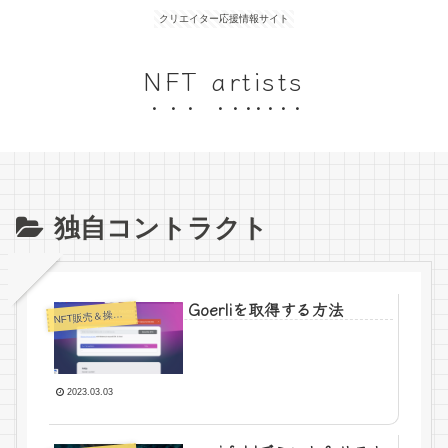
クリエイター応援情報サイト
NFT artists
独自コントラクト
Goerliを取得する方法
N
FT販売＆操作方法
2023.03.03